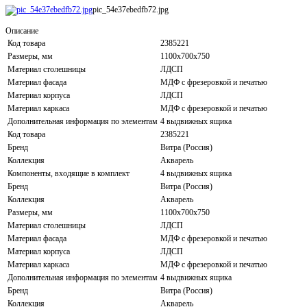
pic_54e37ebedfb72.jpg
Описание
Код товара
2385221
Размеры, мм
1100x700x750
Материал столешницы
ЛДСП
Материал фасада
МДФ с фрезеровкой и печатью
Материал корпуса
ЛДСП
Материал каркаса
МДФ с фрезеровкой и печатью
Дополнительная информация по элементам
4 выдвижных ящика
Код товара
2385221
Бренд
Витра (Россия)
Коллекция
Акварель
Компоненты, входящие в комплект
4 выдвижных ящика
Бренд
Витра (Россия)
Коллекция
Акварель
Размеры, мм
1100x700x750
Материал столешницы
ЛДСП
Материал фасада
МДФ с фрезеровкой и печатью
Материал корпуса
ЛДСП
Материал каркаса
МДФ с фрезеровкой и печатью
Дополнительная информация по элементам
4 выдвижных ящика
Бренд
Витра (Россия)
Коллекция
Акварель