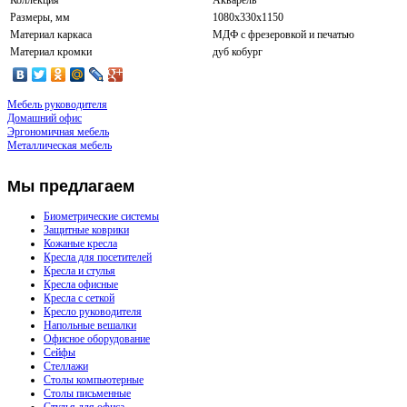
Коллекция
Акварель
Размеры, мм
1080x330x1150
Материал каркаса
МДФ с фрезеровкой и печатью
Материал кромки
дуб кобург
Мебель руководителя
Домашний офис
Эргономичная мебель
Металлическая мебель
Мы
предлагаем
Биометрические системы
Защитные коврики
Кожаные кресла
Кресла для посетителей
Кресла и стулья
Кресла офисные
Кресла с сеткой
Кресло руководителя
Напольные вешалки
Офисное оборудование
Сейфы
Стеллажи
Столы компьютерные
Столы письменные