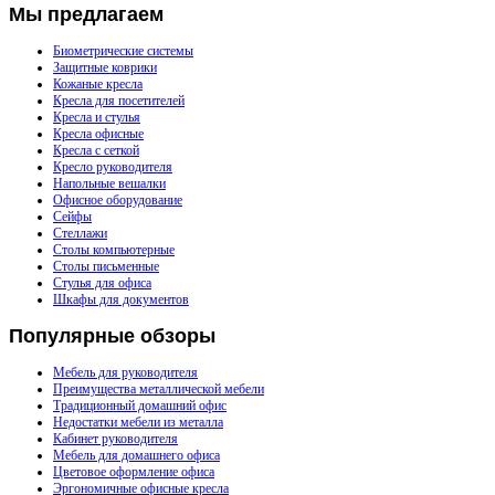
Мы
предлагаем
Биометрические системы
Защитные коврики
Кожаные кресла
Кресла для посетителей
Кресла и стулья
Кресла офисные
Кресла с сеткой
Кресло руководителя
Напольные вешалки
Офисное оборудование
Сейфы
Стеллажи
Столы компьютерные
Столы письменные
Стулья для офиса
Шкафы для документов
Популярные
обзоры
Мебель для руководителя
Преимущества металлической мебели
Традиционный домашний офис
Недостатки мебели из металла
Кабинет руководителя
Мебель для домашнего офиса
Цветовое оформление офиса
Эргономичные офисные кресла