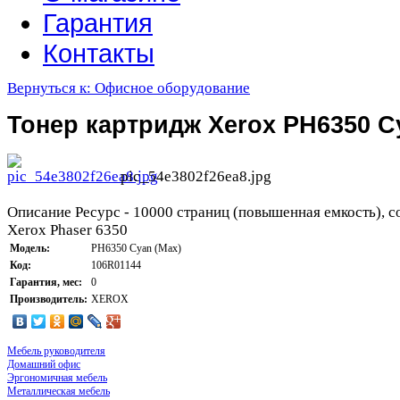
Гарантия
Контакты
Вернуться к: Офисное оборудование
Тонер картридж Xerox PH6350 C
pic_54e3802f26ea8.jpg
Описание
Ресурс - 10000 страниц (повышенная емкость), с
Xerox Phaser 6350
Модель:
PH6350 Cyan (Max)
Код:
106R01144
Гарантия, мес:
0
Производитель:
XEROX
Мебель руководителя
Домашний офис
Эргономичная мебель
Металлическая мебель