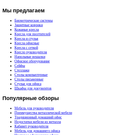
Мы
предлагаем
Биометрические системы
Защитные коврики
Кожаные кресла
Кресла для посетителей
Кресла и стулья
Кресла офисные
Кресла с сеткой
Кресло руководителя
Напольные вешалки
Офисное оборудование
Сейфы
Стеллажи
Столы компьютерные
Столы письменные
Стулья для офиса
Шкафы для документов
Популярные
обзоры
Мебель для руководителя
Преимущества металлической мебели
Традиционный домашний офис
Недостатки мебели из металла
Кабинет руководителя
Мебель для домашнего офиса