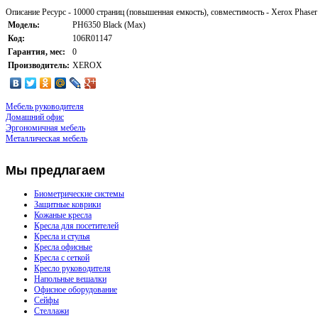
Описание
Ресурс - 10000 страниц (повышенная емкость), совместимость - Xerox Phaser
Модель:
PH6350 Black (Max)
Код:
106R01147
Гарантия, мес:
0
Производитель:
XEROX
Мебель руководителя
Домашний офис
Эргономичная мебель
Металлическая мебель
Мы
предлагаем
Биометрические системы
Защитные коврики
Кожаные кресла
Кресла для посетителей
Кресла и стулья
Кресла офисные
Кресла с сеткой
Кресло руководителя
Напольные вешалки
Офисное оборудование
Сейфы
Стеллажи