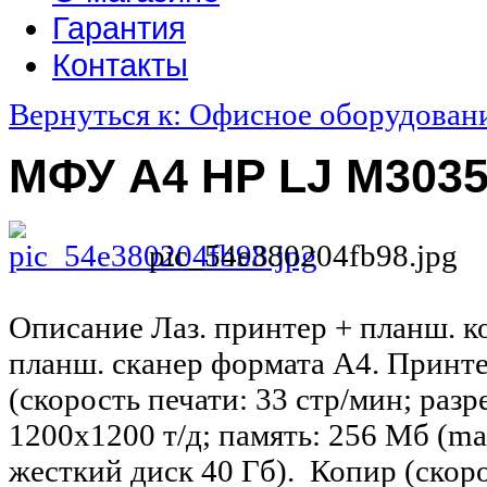
Гарантия
Контакты
Вернуться к: Офисное оборудован
МФУ А4 HP LJ M303
pic_54e380204fb98.jpg
Описание
Лаз. принтер + планш. к
планш. сканер формата А4. Принт
(скорость печати: 33 стр/мин; раз
1200х1200 т/д; память: 256 Мб (ma
жеcткий диск 40 Гб). Копир (скоро