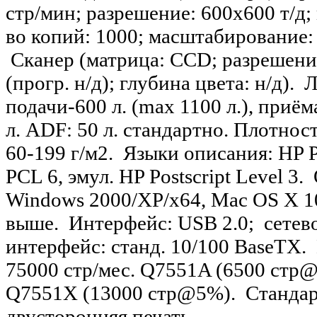
стр/мин; разрешение: 600х600 т/д;
во копий: 1000; масштабирование:
Сканер (матрица: CCD; разрешение
(прогр. н/д); глубина цвета: н/д). 
подачи-600 л. (max 1100 л.), приём
л. ADF: 50 л. стандартно. Плотнос
60-199 г/м2. Языки описания: HP 
PCL 6, эмул. HP Postscript Level 3.
Windows 2000/XP/х64, Mac OS X 1
выше. Интерфейс: USB 2.0; сетев
интерфейс: станд. 10/100 BaseTX.
75000 стр/мес. Q7551A (6500 стр
Q7551X (13000 стр@5%). Стандар
двусторонняя печать.