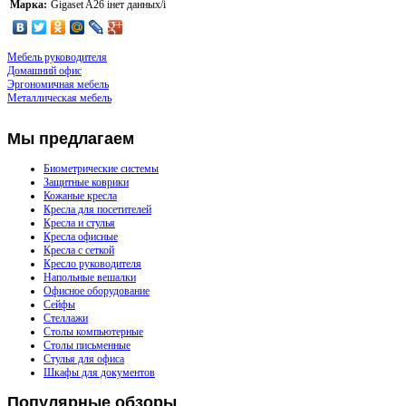
Марка:
Gigaset A26 iнет данных/i
Мебель руководителя
Домашний офис
Эргономичная мебель
Металлическая мебель
Мы
предлагаем
Биометрические системы
Защитные коврики
Кожаные кресла
Кресла для посетителей
Кресла и стулья
Кресла офисные
Кресла с сеткой
Кресло руководителя
Напольные вешалки
Офисное оборудование
Сейфы
Стеллажи
Столы компьютерные
Столы письменные
Стулья для офиса
Шкафы для документов
Популярные
обзоры