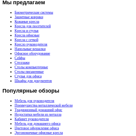
Мы
предлагаем
Биометрические системы
Защитные коврики
Кожаные кресла
Кресла для посетителей
Кресла и стулья
Кресла офисные
Кресла с сеткой
Кресло руководителя
Напольные вешалки
Офисное оборудование
Сейфы
Стеллажи
Столы компьютерные
Столы письменные
Стулья для офиса
Шкафы для документов
Популярные
обзоры
Мебель для руководителя
Преимущества металлической мебели
Традиционный домашний офис
Недостатки мебели из металла
Кабинет руководителя
Мебель для домашнего офиса
Цветовое оформление офиса
Эргономичные офисные кресла