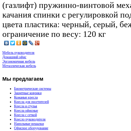
(газлифт) пружинно-винтовой мех
качания спинки с регулировкой под
цвета пластика: черный, серый, б
ограничение по весу: 120 кг
Мебель руководителя
Домашний офис
Эргономичная мебель
Металлическая мебель
Мы
предлагаем
Биометрические системы
Защитные коврики
Кожаные кресла
Кресла для посетителей
Кресла и стулья
Кресла офисные
Кресла с сеткой
Кресло руководителя
Напольные вешалки
Офисное оборудование