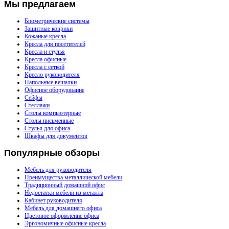
Мы
предлагаем
Биометрические системы
Защитные коврики
Кожаные кресла
Кресла для посетителей
Кресла и стулья
Кресла офисные
Кресла с сеткой
Кресло руководителя
Напольные вешалки
Офисное оборудование
Сейфы
Стеллажи
Столы компьютерные
Столы письменные
Стулья для офиса
Шкафы для документов
Популярные
обзоры
Мебель для руководителя
Преимущества металлической мебели
Традиционный домашний офис
Недостатки мебели из металла
Кабинет руководителя
Мебель для домашнего офиса
Цветовое оформление офиса
Эргономичные офисные кресла