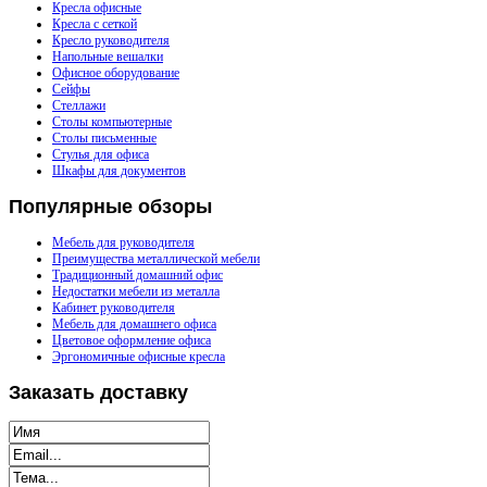
Кресла офисные
Кресла с сеткой
Кресло руководителя
Напольные вешалки
Офисное оборудование
Сейфы
Стеллажи
Столы компьютерные
Столы письменные
Стулья для офиса
Шкафы для документов
Популярные
обзоры
Мебель для руководителя
Преимущества металлической мебели
Традиционный домашний офис
Недостатки мебели из металла
Кабинет руководителя
Мебель для домашнего офиса
Цветовое оформление офиса
Эргономичные офисные кресла
Заказать
доставку