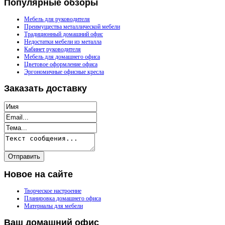
Популярные
обзоры
Мебель для руководителя
Преимущества металлической мебели
Традиционный домашний офис
Недостатки мебели из металла
Кабинет руководителя
Мебель для домашнего офиса
Цветовое оформление офиса
Эргономичные офисные кресла
Заказать
доставку
Новое
на сайте
Творческое настроение
Планировка домашнего офиса
Материалы для мебели
Ваш
домашний офис