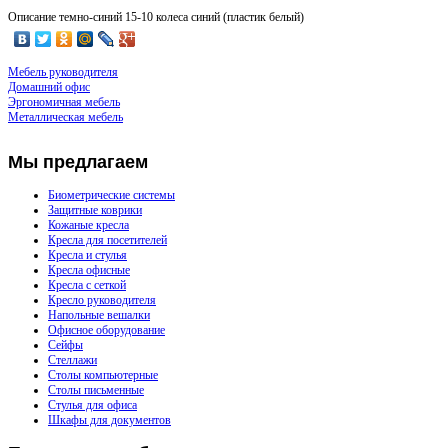
Описание
темно-синий 15-10 колеса синий (пластик белый)
Мебель руководителя
Домашний офис
Эргономичная мебель
Металлическая мебель
Мы
предлагаем
Биометрические системы
Защитные коврики
Кожаные кресла
Кресла для посетителей
Кресла и стулья
Кресла офисные
Кресла с сеткой
Кресло руководителя
Напольные вешалки
Офисное оборудование
Сейфы
Стеллажи
Столы компьютерные
Столы письменные
Стулья для офиса
Шкафы для документов