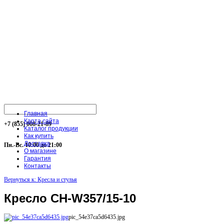
Главная
Карта сайта
+7 (855) 008-21-89
Каталог продукции
Как купить
Доставка
Пн.-Вс. 10:00 до 21:00
О магазине
Гарантия
Контакты
Вернуться к: Кресла и стулья
Кресло CH-W357/15-10
pic_54e37ca5d6435.jpg