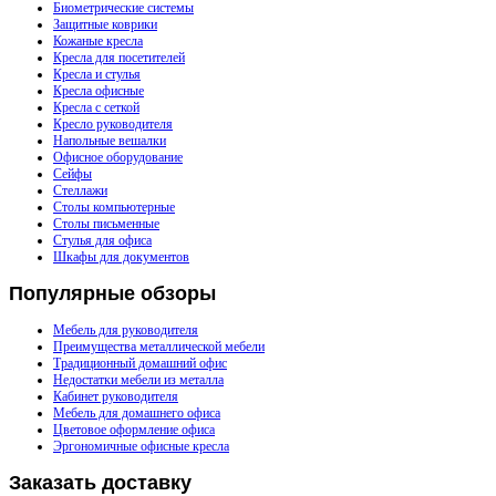
Биометрические системы
Защитные коврики
Кожаные кресла
Кресла для посетителей
Кресла и стулья
Кресла офисные
Кресла с сеткой
Кресло руководителя
Напольные вешалки
Офисное оборудование
Сейфы
Стеллажи
Столы компьютерные
Столы письменные
Стулья для офиса
Шкафы для документов
Популярные
обзоры
Мебель для руководителя
Преимущества металлической мебели
Традиционный домашний офис
Недостатки мебели из металла
Кабинет руководителя
Мебель для домашнего офиса
Цветовое оформление офиса
Эргономичные офисные кресла
Заказать
доставку