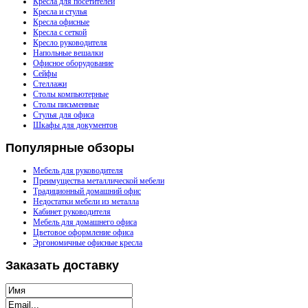
Кресла для посетителей
Кресла и стулья
Кресла офисные
Кресла с сеткой
Кресло руководителя
Напольные вешалки
Офисное оборудование
Сейфы
Стеллажи
Столы компьютерные
Столы письменные
Стулья для офиса
Шкафы для документов
Популярные
обзоры
Мебель для руководителя
Преимущества металлической мебели
Традиционный домашний офис
Недостатки мебели из металла
Кабинет руководителя
Мебель для домашнего офиса
Цветовое оформление офиса
Эргономичные офисные кресла
Заказать
доставку