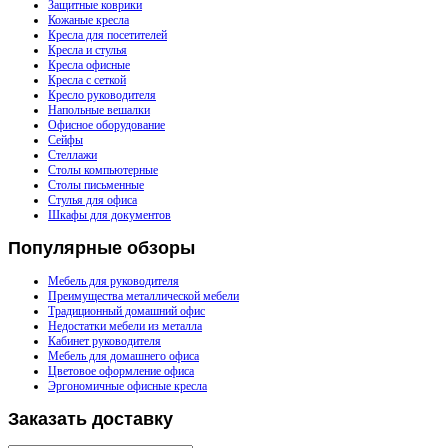
Защитные коврики
Кожаные кресла
Кресла для посетителей
Кресла и стулья
Кресла офисные
Кресла с сеткой
Кресло руководителя
Напольные вешалки
Офисное оборудование
Сейфы
Стеллажи
Столы компьютерные
Столы письменные
Стулья для офиса
Шкафы для документов
Популярные
обзоры
Мебель для руководителя
Преимущества металлической мебели
Традиционный домашний офис
Недостатки мебели из металла
Кабинет руководителя
Мебель для домашнего офиса
Цветовое оформление офиса
Эргономичные офисные кресла
Заказать
доставку