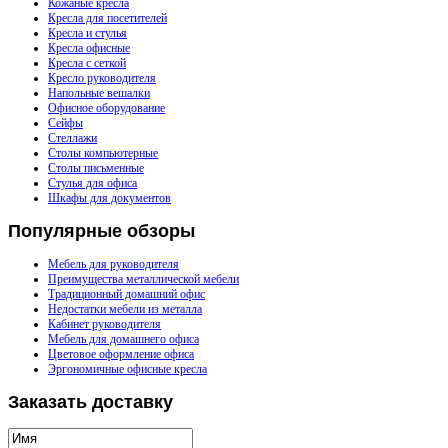
Кожаные кресла
Кресла для посетителей
Кресла и стулья
Кресла офисные
Кресла с сеткой
Кресло руководителя
Напольные вешалки
Офисное оборудование
Сейфы
Стеллажи
Столы компьютерные
Столы письменные
Стулья для офиса
Шкафы для документов
Популярные
обзоры
Мебель для руководителя
Преимущества металлической мебели
Традиционный домашний офис
Недостатки мебели из металла
Кабинет руководителя
Мебель для домашнего офиса
Цветовое оформление офиса
Эргономичные офисные кресла
Заказать
доставку