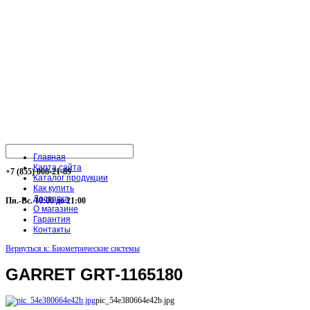
Главная
Карта сайта
+7 (855) 008-21-89
Каталог продукции
Как купить
Доставка
Пн.-Вс. 10:00 до 21:00
О магазине
Гарантия
Контакты
Вернуться к: Биометрические системы
GARRET GRT-1165180
pic_54e380664e42b.jpg